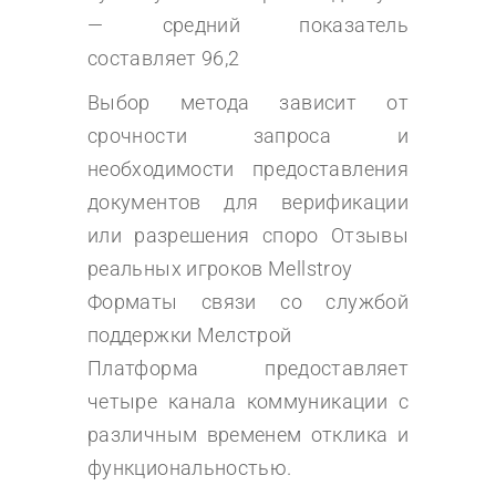
— средний показатель
составляет 96,2
Выбор метода зависит от
срочности запроса и
необходимости предоставления
документов для верификации
или разрешения споро Отзывы
реальных игроков Mellstroy
Форматы связи со службой
поддержки Мелстрой
Платформа предоставляет
четыре канала коммуникации с
различным временем отклика и
функциональностью.