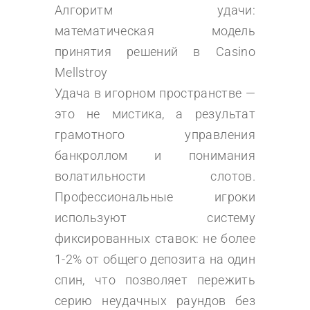
Алгоритм удачи:
математическая модель
принятия решений в Casino
Mellstroy
Удача в игорном пространстве —
это не мистика, а результат
грамотного управления
банкроллом и понимания
волатильности слотов.
Профессиональные игроки
используют систему
фиксированных ставок: не более
1-2% от общего депозита на один
спин, что позволяет пережить
серию неудачных раундов без