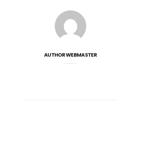
AUTHOR
WEBMASTER