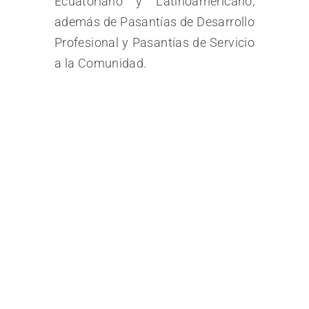
Ecuatoriano y Latinoamericano,
además de Pasantías de Desarrollo
Profesional y Pasantías de Servicio
a la Comunidad.
Cursos que te
pueden gustar
APRENDE CON LOS MEJORES
PROFESIONALES