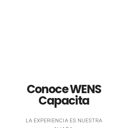
Añadir Al Carrito
original
actual
era:
es:
$60.00.
$45.00.
Conoce WENS
Capacita
LA EXPERIENCIA ES NUESTRA