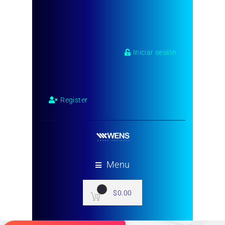
Iniciar sesión
Register
Menu
0
$
0.00