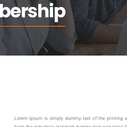
bership
Lorem Ipsum is simply dummy text of the printing a
been the industry's standard dummy text ever since 