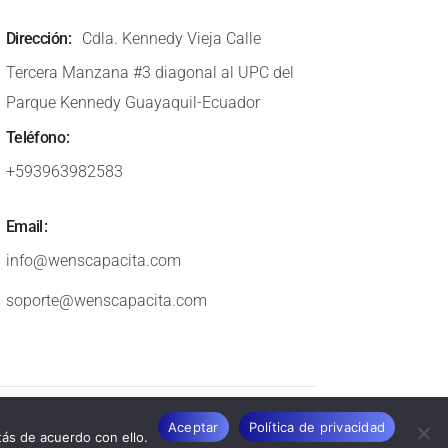
Dirección
Cdla. Kennedy Vieja Calle
Tercera Manzana #3 diagonal al UPC del
Parque Kennedy Guayaquil-Ecuador
Teléfono
+593963982583
Email
info@wenscapacita.com
soporte@wenscapacita.com
Aceptar
Política de privacidad
ás de acuerdo con ello.