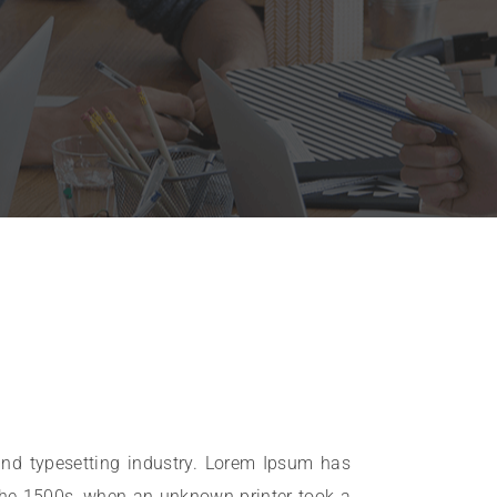
nd typesetting industry. Lorem Ipsum has
the 1500s, when an unknown printer took a