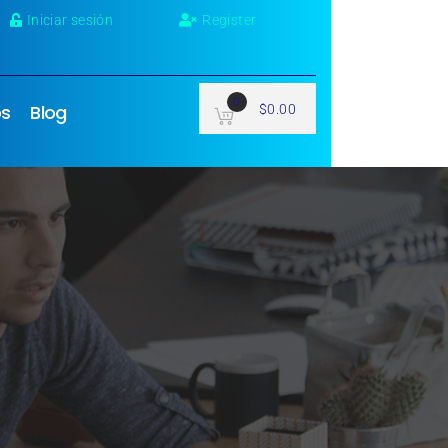
Iniciar sesión
Register
0
os
Blog
$
0.00