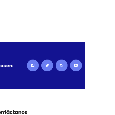
os en:
ntáctanos