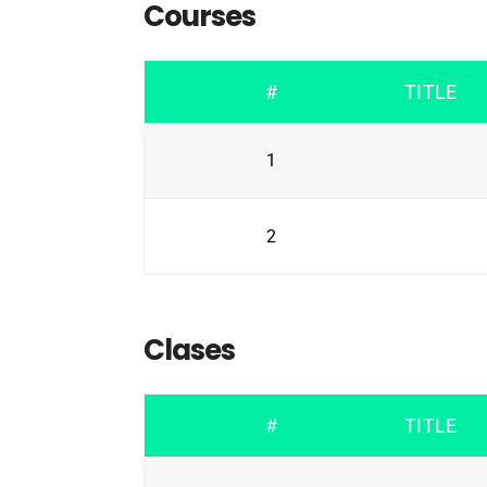
Courses
#
TITLE
1
2
Clases
#
TITLE