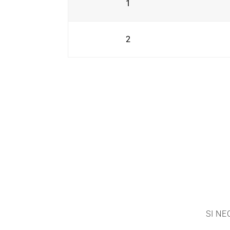
1
2
SI N