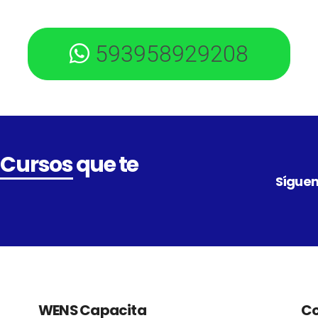
593958929208
 Cursos
que te
Síguen
WENS Capacita
Co