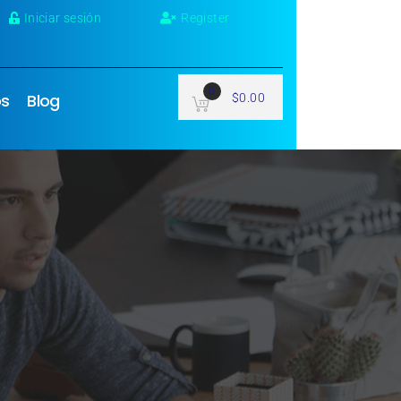
Iniciar sesión
Register
0
os
Blog
$
0.00