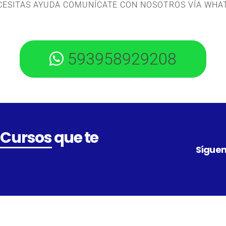
ECESITAS AYUDA COMUNÍCATE CON NOSOTROS VÍA WHA
593958929208
 Cursos
que te
Síguen