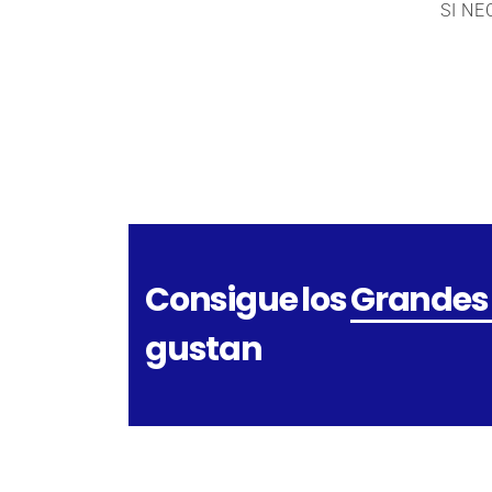
SI N
Consigue los
Grandes
gustan