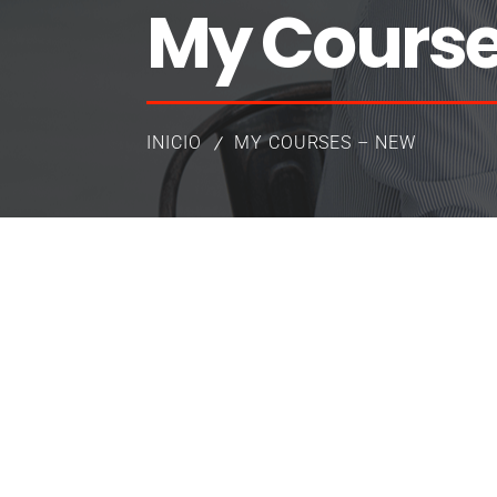
My Course
INICIO
MY COURSES – NEW