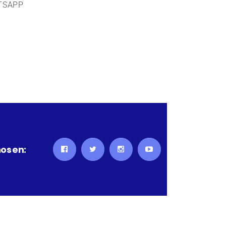
TSAPP
os en: